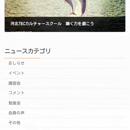
河北TBCカルチャースクール 聴く力を磨こう
2017年7月25日
ニュースカテゴリ
おしらせ
イベント
講習会
コメント
勉強会
会員の声
その他