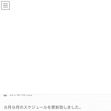
コ
ナ
ン
ビ
テ
ゲ
ン
ー
ツ
シ
へ
ョ
ス
ン
ニュース
キ
に
ッ
移
プ
動
HOME
ニュース
おしらせ
８月９月のスケジュールアップしました。
８月９月のスケジュールアッ
プしました。
2017年7月13日
８月９月のスケジュールを更新致しました。