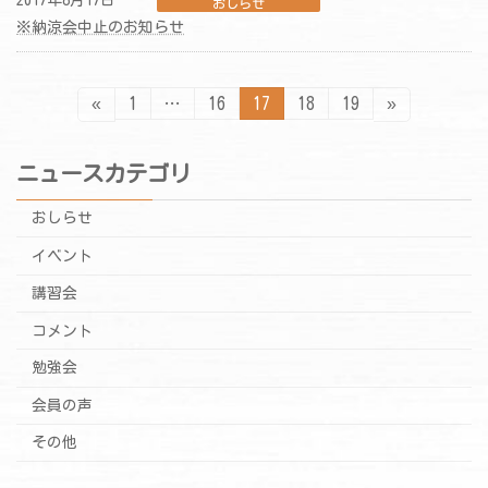
おしらせ
※納涼会中止のお知らせ
投
固
固
固
固
固
«
1
…
16
17
18
19
»
定
定
定
定
定
ペ
ペ
ペ
ペ
ペ
稿
ー
ー
ー
ー
ー
ニュースカテゴリ
ジ
ジ
ジ
ジ
ジ
の
おしらせ
ペ
イベント
ー
講習会
ジ
コメント
送
勉強会
り
会員の声
その他