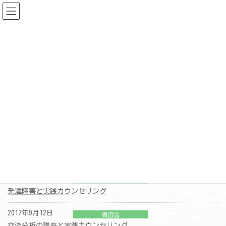
コ
ナ
ン
ビ
テ
ゲ
ン
ー
ツ
シ
へ
ョ
ス
ン
ニュース
キ
に
ッ
移
プ
動
HOME
ニュース
2017年10月3日
講習会
河北TBCカルチャースクール
2017年10月3日
講習会
発達障害と実践カウンセリング
2017年9月12日
講習会
交流分析の講座と実践カウンセリング